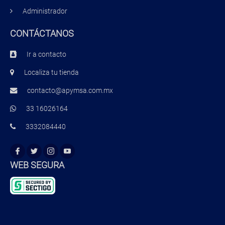
Administrador
CONTÁCTANOS
Ir a contacto
Localiza tu tienda
contacto@apymsa.com.mx
33 16026164
3332084440
WEB SEGURA