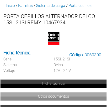
Inicio
/
Familias
/
Sistema de carga
/
Porta cepillos
PORTA CEPILLOS ALTERNADOR DELCO
15SI, 21SI REMY 10467934
Ficha técnica
Código
: 3060300
Serie
15SI, 21SI
Sistema
Delco
Voltaje
12V - 24 V
Ficha técnica
Otros documentos