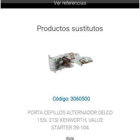
Ver referencias
Productos sustitutos
Código: 3060500
PORTA CEPILLOS ALTERNADOR DELCO
15SI, 21SI KENWORTH, VALUE
STARTER 39-104