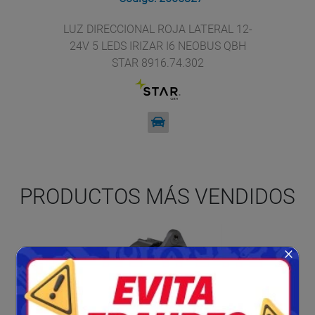
LUZ DIRECCIONAL ROJA LATERAL 12-
24V 5 LEDS IRIZAR I6 NEOBUS QBH
STAR 8916.74.302
PRODUCTOS MÁS VENDIDOS
×