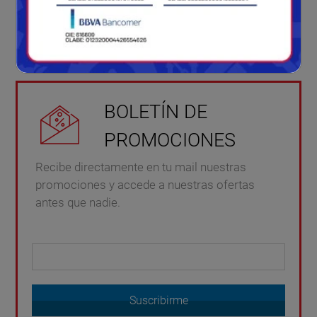
BOLETÍN DE
PROMOCIONES
Recibe directamente en tu mail nuestras
promociones y accede a nuestras ofertas
antes que nadie.
Suscribirme