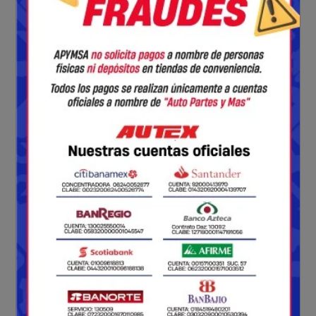
Código: 0166500
ALTERNADOR AUTOMOTRIZ DELCO
21SI SAEJ 180 BI 12V 130A
KENWORTH VALUE STARTER 7681
NUESTRAS MARCAS