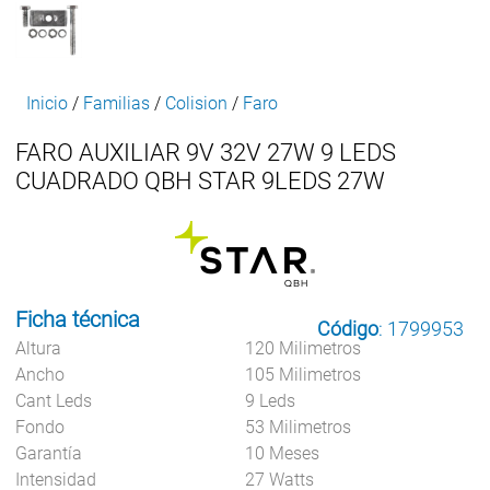
Inicio
/
Familias
/
Colision
/
Faro
FARO AUXILIAR 9V 32V 27W 9 LEDS
CUADRADO QBH STAR 9LEDS 27W
Ficha técnica
Código
: 1799953
Altura
120 Milimetros
Ancho
105 Milimetros
Cant Leds
9 Leds
Fondo
53 Milimetros
Garantía
10 Meses
Intensidad
27 Watts