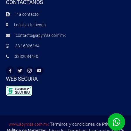
CONTÁCTANOS
Ir a contacto
Localiza tu tienda
contacto@apymsa.com.mx
33 16026164
3332084440
WEB SEGURA
Términos y condiciones de
,
www.apymsa.com.mx
Privacidad
Política de Garantías
, Todos los Derechos Reservados ©2026