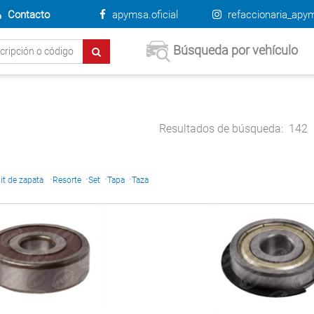
Contacto
apymsa.oficial
refaccionaria_apy
Búsqueda por vehículo
Resultados de búsqueda:
142
·
·
·
·
it de zapata
Resorte
Set
Tapa
Taza