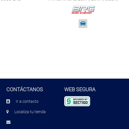
IR/EF . BRG 6200-2RS
CONTÁCTANOS
WEB SEGURA
Ir a contacto
Localiza tu tienda