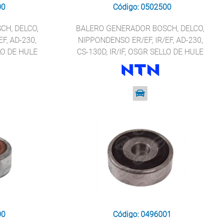
00
Código: 0502500
H, DELCO,
BALERO GENERADOR BOSCH, DELCO,
F, AD-230,
NIPPONDENSO ER/EF, IR/EF, AD-230,
LLO DE HULE
CS-130D, IR/IF, OSGR SELLO DE HULE
2-2RS
NTN 6202-2RS
00
Código: 0496001