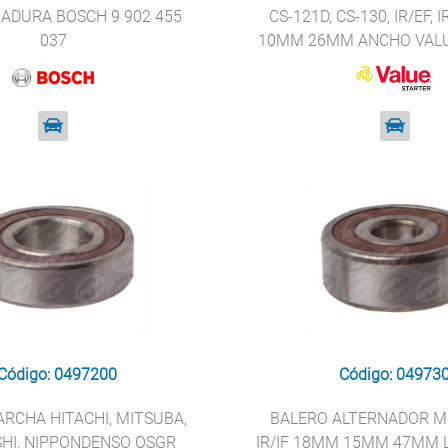
ADURA BOSCH 9 902 455
CS-121D, CS-130, IR/EF, 
037
10MM 26MM ANCHO VALU
62000-2RS
Código: 0497200
Código: 04973
RCHA HITACHI, MITSUBA,
BALERO ALTERNADOR M
SHI, NIPPONDENSO OSGR
IR/IF 18MM 15MM 47MM 