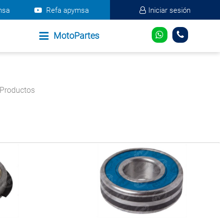
msa
Refa apymsa
Iniciar sesión
MotoPartes
Productos