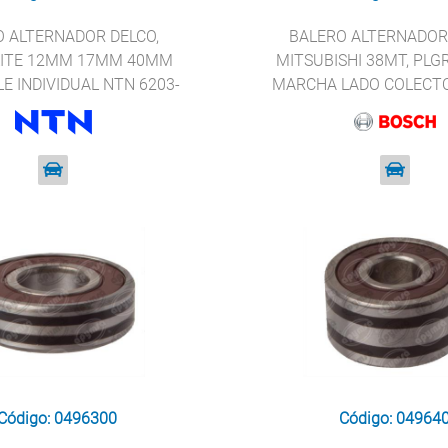
O ALTERNADOR DELCO,
BALERO ALTERNADOR 
LITE 12MM 17MM 40MM
MITSUBISHI 38MT, PLGR
E INDIVIDUAL NTN 6203-
MARCHA LADO COLECT
2RS
BOSCH 62012R
Código: 0496300
Código: 04964