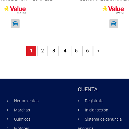
TARTER 6005-2RS
1
2
3
4
5
6
»
CUENTA
Herramientas
Regístrate
Marchas
Iniciar sesión
Químicos
Sistema de denuncia
Motores
anónima