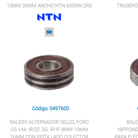
10MM 26MM ANCHO NTN 6000W-2RS
TRASERO
S
Código: 0497600
BALERO ALTERNADOR DELCO, FORD
BALE
CS-144, IR/EF, 3G, IR/IF 8MM 10MM
NIPPOND
26MM CON PISTA LADO COLECTOR
PARA FLE