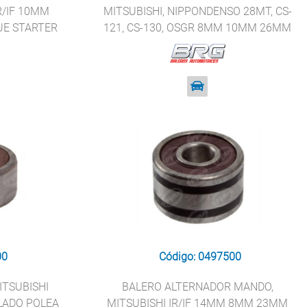
IR/IF 10MM
MITSUBISHI, NIPPONDENSO 28MT, CS-
E STARTER
121, CS-130, OSGR 8MM 10MM 26MM
CHEVROLET BRG 6000-2RS
00
Código: 0497500
ITSUBISHI
BALERO ALTERNADOR MANDO,
LADO POLEA
MITSUBISHI IR/IF 14MM 8MM 23MM