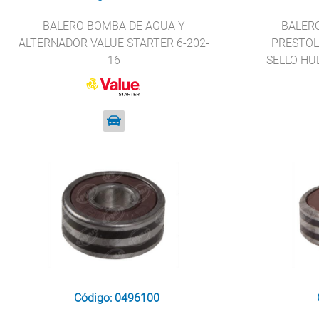
BALERO BOMBA DE AGUA Y
BALER
ALTERNADOR VALUE STARTER 6-202-
PRESTO
16
SELLO HUL
Código: 0496100