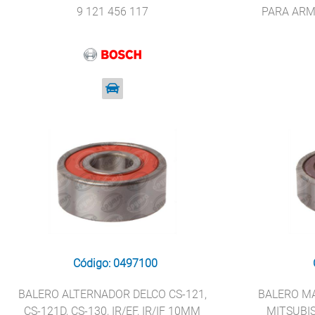
9 121 456 117
PARA ARM
Código: 0497100
BALERO ALTERNADOR DELCO CS-121,
BALERO MA
CS-121D, CS-130, IR/EF, IR/IF 10MM
MITSUBI