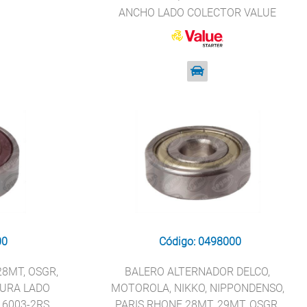
ANCHO LADO COLECTOR VALUE
STARTER B8-23D
00
Código: 0498000
8MT, OSGR,
BALERO ALTERNADOR DELCO,
DURA LADO
MOTOROLA, NIKKO, NIPPONDENSO,
 6003-2RS
PARIS RHONE 28MT, 29MT, OSGR,