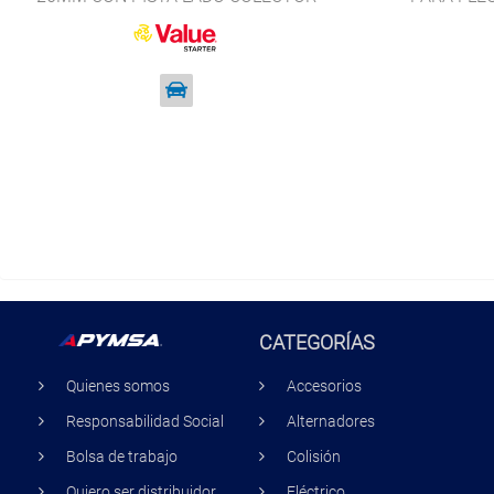
VALUE STARTER 6000TT
S
CATEGORÍAS
Quienes somos
Accesorios
Responsabilidad Social
Alternadores
Bolsa de trabajo
Colisión
Quiero ser distribuidor
Eléctrico