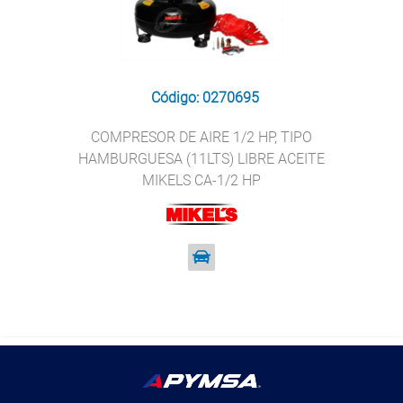
Código: 0270695
COMPRESOR DE AIRE 1/2 HP, TIPO
HAMBURGUESA (11LTS) LIBRE ACEITE
MIKELS CA-1/2 HP