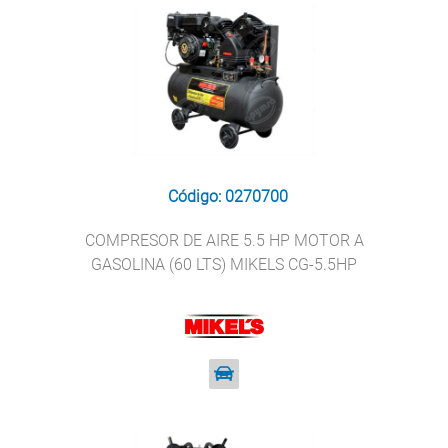
Código: 0270700
COMPRESOR DE AIRE 5.5 HP MOTOR A
GASOLINA (60 LTS) MIKELS CG-5.5HP