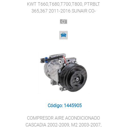
KWT T660,T680,T700,T800, PTRBLT
365,367 2011-2016 SUNAIR CO-
2316CA
Código: 1445905
COMPRESOR AIRE ACONDICIONADO
CASCADIA 2002-2009, M2 2003-2007,