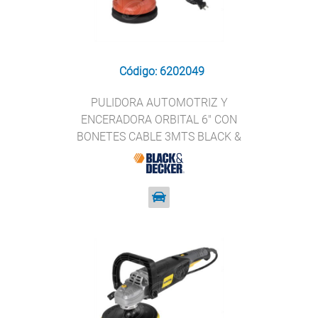
Código: 6202049
PULIDORA AUTOMOTRIZ Y
ENCERADORA ORBITAL 6" CON
BONETES CABLE 3MTS BLACK &
DECKER WP900