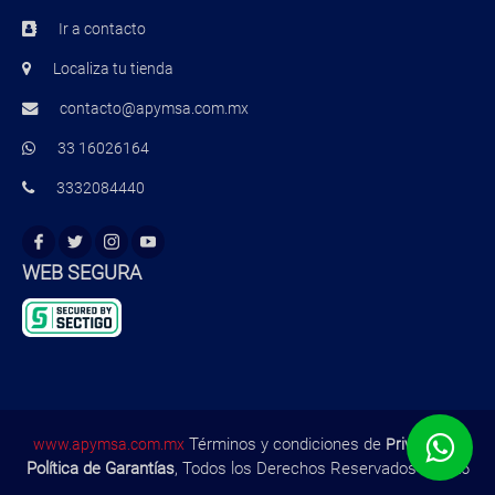
Ir a contacto
Localiza tu tienda
contacto@apymsa.com.mx
33 16026164
3332084440
WEB SEGURA
Términos y condiciones de
,
www.apymsa.com.mx
Privacidad
Política de Garantías
, Todos los Derechos Reservados ©2026