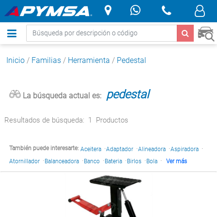
.
Inicio
/
Familias
/
Herramienta
/
Pedestal
pedestal
La búsqueda actual es:
Resultados de búsqueda:
1
Productos
·
·
·
·
También puede interesarte:
Aceitera
Adaptador
Alineadora
Aspiradora
·
·
·
·
·
·
Atornillador
Balanceadora
Banco
Bateria
Birlos
Bola
Ver más