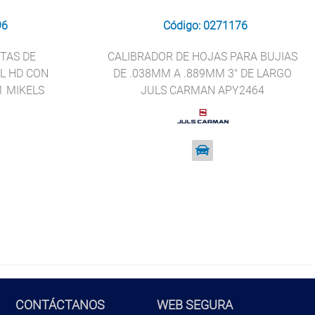
96
Código: 0271176
TAS DE
CALIBRADOR DE HOJAS PARA BUJIAS
L HD CON
DE .038MM A .889MM 3" DE LARGO
1 MIKELS
JULS CARMAN APY2464
CONTÁCTANOS
WEB SEGURA