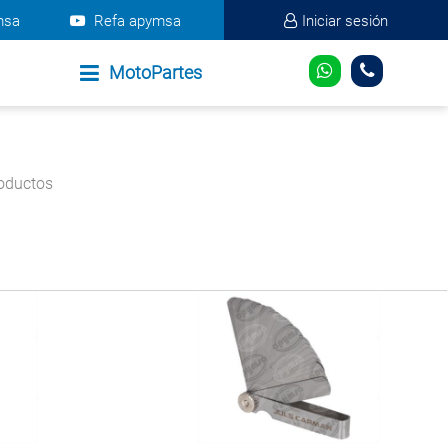
msa
Refa apymsa
Iniciar sesión
MotoPartes
oductos