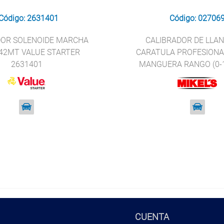
Código: 2631401
Código: 02706
DOR SOLENOIDE MARCHA
CALIBRADOR DE LLAN
42MT VALUE STARTER
CARATULA PROFESIONA
2631401
MANGUERA RANGO (0-
CCPM-160
CUENTA