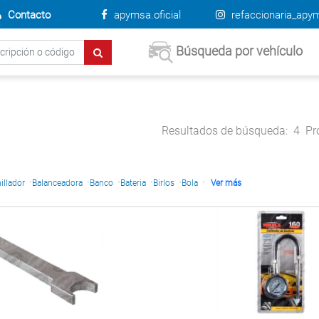
Contacto
apymsa.oficial
refaccionaria_apy
Búsqueda por vehículo
Resultados de búsqueda:
4
Pr
·
·
·
·
·
·
illador
Balanceadora
Banco
Bateria
Birlos
Bola
Ver más