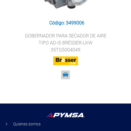
Código: 3499006
GOBERNADOR PARA SECADOR DE AIRE
TIPO AD-IS BRËSSER-LKW
35TG5004049
Quienes somos