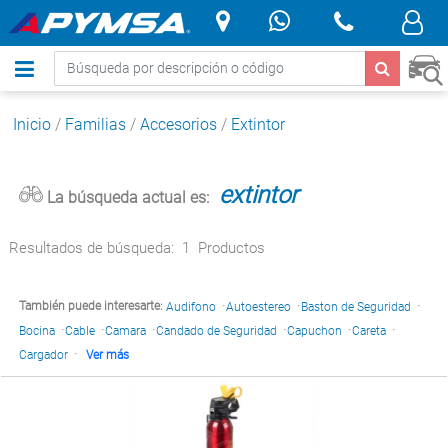
.
Inicio
/
Familias
/
Accesorios
/
Extintor
extintor
La búsqueda actual es:
Resultados de búsqueda:
1
Productos
·
·
·
También puede interesarte:
Audifono
Autoestereo
Baston de Seguridad
·
·
·
·
·
·
Bocina
Cable
Camara
Candado de Seguridad
Capuchon
Careta
·
Cargador
Ver más