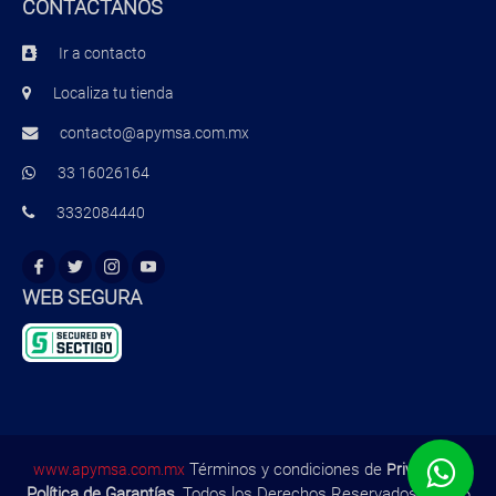
CONTÁCTANOS
Ir a contacto
Localiza tu tienda
contacto@apymsa.com.mx
33 16026164
3332084440
WEB SEGURA
Términos y condiciones de
,
www.apymsa.com.mx
Privacidad
Política de Garantías
, Todos los Derechos Reservados ©2026