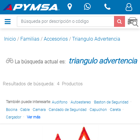
.
Inicio
/
Familias
/
Accesorios
/
Triangulo Advertencia
triangulo advertencia
La búsqueda actual es:
Resultados de búsqueda:
4
Productos
·
·
·
También puede interesarte:
Audifono
Autoestereo
Baston de Seguridad
·
·
·
·
·
·
Bocina
Cable
Camara
Candado de Seguridad
Capuchon
Careta
·
Cargador
Ver más