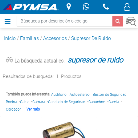
.
Inicio
/
Familias
/
Accesorios
/
Supresor De Ruido
supresor de ruido
La búsqueda actual es:
Resultados de búsqueda:
1
Productos
·
·
·
También puede interesarte:
Audifono
Autoestereo
Baston de Seguridad
·
·
·
·
·
·
Bocina
Cable
Camara
Candado de Seguridad
Capuchon
Careta
·
Cargador
Ver más