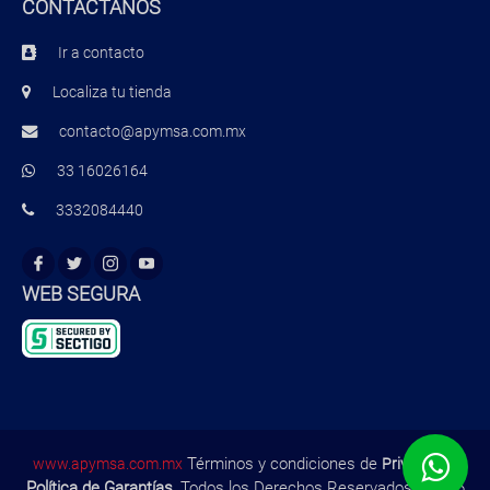
CONTÁCTANOS
Ir a contacto
Localiza tu tienda
contacto@apymsa.com.mx
33 16026164
3332084440
WEB SEGURA
Términos y condiciones de
,
www.apymsa.com.mx
Privacidad
Política de Garantías
, Todos los Derechos Reservados ©2026