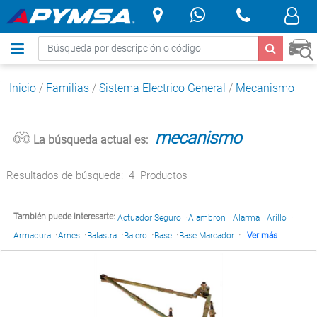
.
Inicio
/
Familias
/
Sistema Electrico General
/
Mecanismo
mecanismo
La búsqueda actual es:
Resultados de búsqueda:
4
Productos
·
·
·
·
También puede interesarte:
Actuador Seguro
Alambron
Alarma
Arillo
·
·
·
·
·
·
Armadura
Arnes
Balastra
Balero
Base
Base Marcador
Ver más