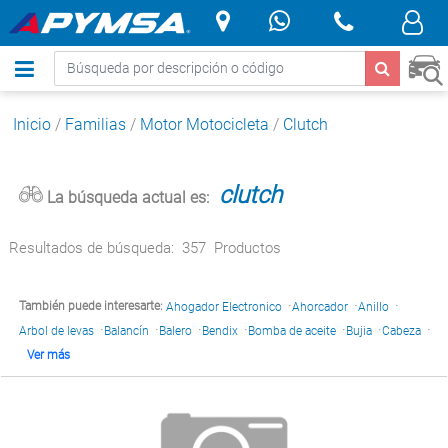
.
Inicio
/
Familias
/
Motor Motocicleta
/
Clutch
clutch
La búsqueda actual es:
Resultados de búsqueda:
357
Productos
·
·
·
También puede interesarte:
Ahogador Electronico
Ahorcador
Anillo
·
·
·
·
·
·
·
Arbol de levas
Balancín
Balero
Bendix
Bomba de aceite
Bujia
Cabeza
Ver más