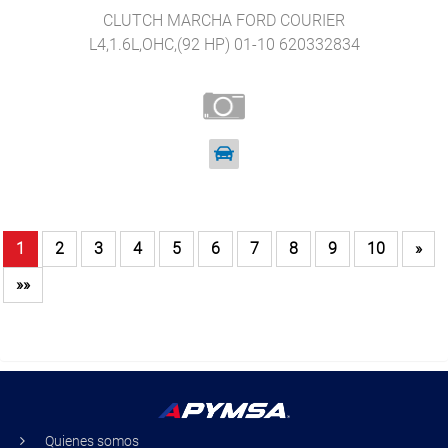
CLUTCH MARCHA FORD COURIER
L4,1.6L,OHC,(92 HP) 01-10 620332834
1
2
3
4
5
6
7
8
9
10
»
»»
Quienes somos