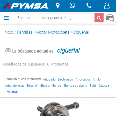
.
Inicio
/
Familias
/
Motor Motocicleta
/
Cigüeñal
cigüeñal
La búsqueda actual es:
Resultados de búsqueda:
6
Productos
·
·
·
También puede interesarte:
Ahogador Electronico
Ahorcador
Anillo
·
·
·
·
·
·
·
Arbol de levas
Balancín
Balero
Bendix
Bomba de aceite
Bujia
Cabeza
Ver más