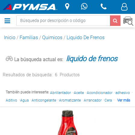
.
Inicio
/
Familias
/
Quimicos
/
Liquido De Frenos
liquido de frenos
La búsqueda actual es:
Resultados de búsqueda:
6
Productos
·
·
·
·
También puede interesarte:
Abrillantador
Aceite
Acondicionador
adhesivo
·
·
·
·
·
·
Aditivo
Agua
Anticongelante
Aromatizante
Arrancador
Cera
Ver más