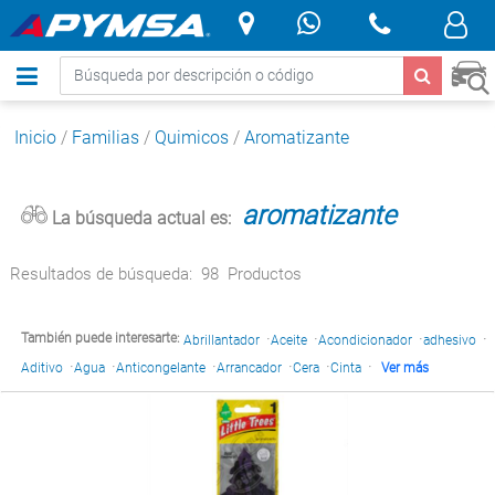
.
Inicio
/
Familias
/
Quimicos
/
Aromatizante
aromatizante
La búsqueda actual es:
Resultados de búsqueda:
98
Productos
·
·
·
·
También puede interesarte:
Abrillantador
Aceite
Acondicionador
adhesivo
·
·
·
·
·
·
Aditivo
Agua
Anticongelante
Arrancador
Cera
Cinta
Ver más