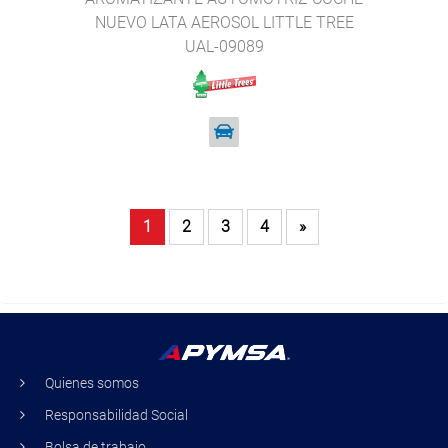
NUEVO LATA AEROSOL LITTLE TREE
UAL-09089
1
2
3
4
»
Quienes somos
Responsabilidad Social
Bolsa de trabajo