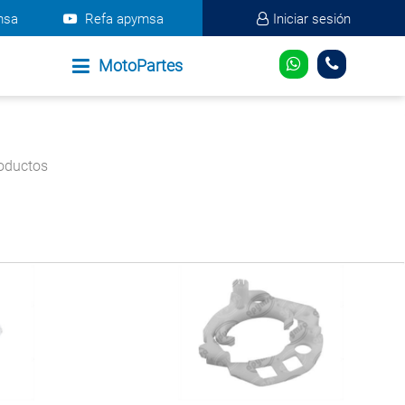
msa
Refa apymsa
Iniciar sesión
MotoPartes
oductos