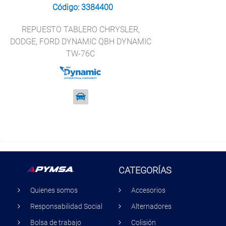
Código: 3384400
REPUESTO TABLERO CHRYSLER,
DODGE, FORD DYNAMIC QBH DYNAMIC
TW-76C
CATEGORÍAS
Quienes somos
Accesorios
Responsabilidad Social
Alternadores
Bolsa de trabajo
Colisión