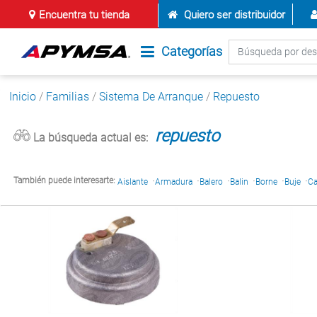
Encuentra tu tienda
Quiero ser distribuidor
Categorías
Inicio
/
Familias
/
Sistema De Arranque
/
Repuesto
repuesto
La búsqueda actual es:
·
·
·
·
·
·
También puede interesarte:
Aislante
Armadura
Balero
Balin
Borne
Buje
C