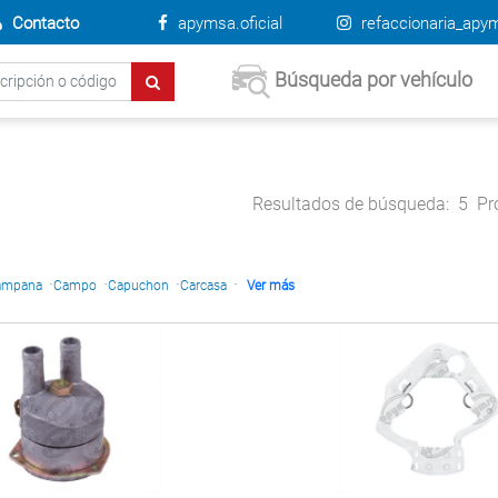
Contacto
apymsa.oficial
refaccionaria_apy
Búsqueda por vehículo
Resultados de búsqueda:
5
Pr
·
·
·
·
ampana
Campo
Capuchon
Carcasa
Ver más