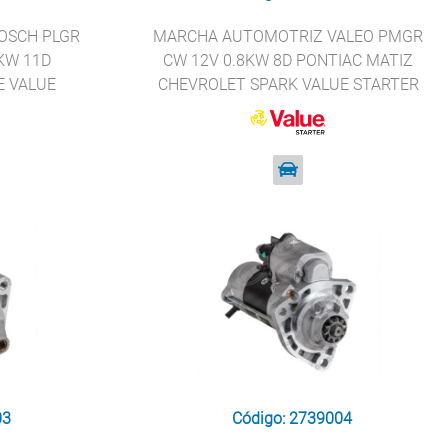
OSCH PLGR
MARCHA AUTOMOTRIZ VALEO PMGR
KW 11D
CW 12V 0.8KW 8D PONTIAC MATIZ
E VALUE
CHEVROLET SPARK VALUE STARTER
5
438198
03
Código: 2739004