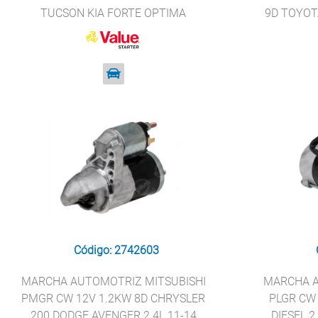
TUCSON KIA FORTE OPTIMA
9D TOYOTA
SPORTAGE 2.0L 2.4L VALUE STARTER
2015 
6974
Código: 2742603
MARCHA AUTOMOTRIZ MITSUBISHI
MARCHA A
PMGR CW 12V 1.2KW 8D CHRYSLER
PLGR CW
200 DODGE AVENGER 2.4L 11-14
DIESEL 2