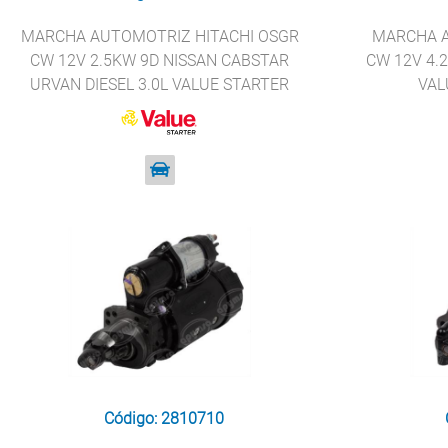
MARCHA AUTOMOTRIZ HITACHI OSGR
MARCHA A
CW 12V 2.5KW 9D NISSAN CABSTAR
CW 12V 4.
URVAN DIESEL 3.0L VALUE STARTER
VAL
33182
Código: 2810710