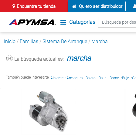
Encuentra tu tienda
Quiero ser distribuidor
Categorías
Inicio
/
Familias
/
Sistema De Arranque
/
Marcha
marcha
La búsqueda actual es:
·
·
·
·
·
·
También puede interesarte:
Aislante
Armadura
Balero
Balin
Borne
Buje
C