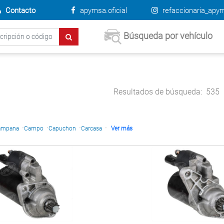
Contacto
apymsa.oficial
refaccionaria_apy
Búsqueda por vehículo
Resultados de búsqueda:
535
·
·
·
·
ampana
Campo
Capuchon
Carcasa
Ver más