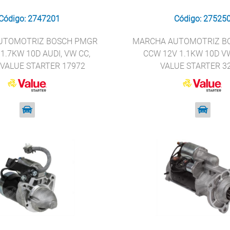
Código: 2747201
Código: 27525
UTOMOTRIZ BOSCH PMGR
MARCHA AUTOMOTRIZ B
1.7KW 10D AUDI, VW CC,
CCW 12V 1.1KW 10D 
 VALUE STARTER 17972
VALUE STARTER 3