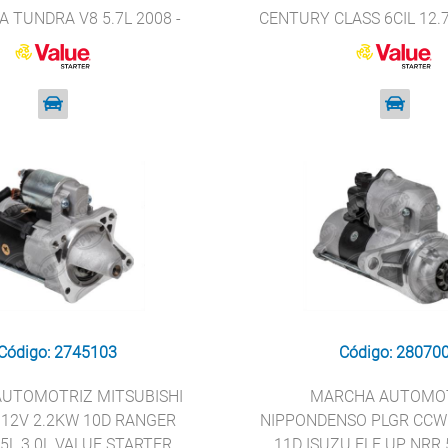
 TUNDRA V8 5.7L 2008 -
CENTURY CLASS 6CIL 12.
VALUE STARTER 19045
CASCADIA VALUE STARTE
Código: 2745103
Código: 28070
UTOMOTRIZ MITSUBISHI
MARCHA AUTOMO
 12V 2.2KW 10D RANGER
NIPPONDENSO PLGR CCW
.5L 3.0L VALUE STARTER
11D ISUZU ELF UP NRR 