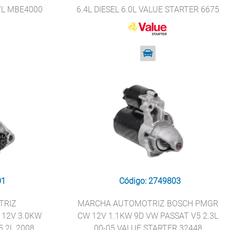
7L MBE4000
6.4L DIESEL 6.0L VALUE STARTER 6675
R 8200434
01
Código: 2749803
TRIZ
MARCHA AUTOMOTRIZ BOSCH PMGR
 12V 3.0KW
CW 12V 1.1KW 9D VW PASSAT V5 2.3L
5.2L 2008
00-05 VALUE STARTER 32448