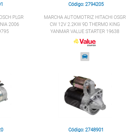
01
Código: 2794205
OSCH PLGR
MARCHA AUTOMOTRIZ HITACHI OSGR
NIA 2006
CW 12V 2.2KW 9D THERMO KING
9795
YANMAR VALUE STARTER 19638
20
Código: 2748901