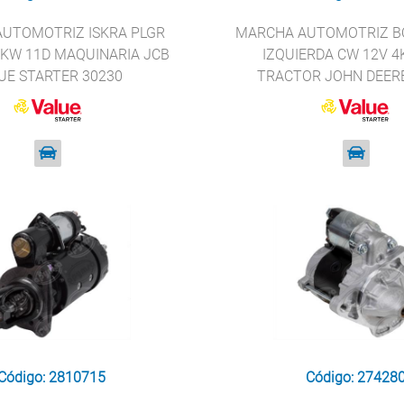
UTOMOTRIZ ISKRA PLGR
MARCHA AUTOMOTRIZ B
2KW 11D MAQUINARIA JCB
IZQUIERDA CW 12V 4
UE STARTER 30230
TRACTOR JOHN DEER
STARTER 1982
Código: 2810715
Código: 27428