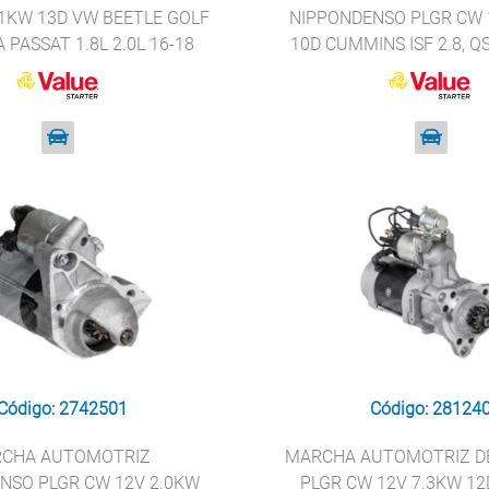
.1KW 13D VW BEETLE GOLF
NIPPONDENSO PLGR CW 
 PASSAT 1.8L 2.0L 16-18
10D CUMMINS ISF 2.8, QS
UE STARTER 30417
5.9, QSB 6.7 VALUE STA
Código: 2742501
Código: 28124
CHA AUTOMOTRIZ
MARCHA AUTOMOTRIZ DE
NSO PLGR CW 12V 2.0KW
PLGR CW 12V 7.3KW 1