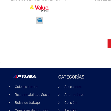
VALUE STARTER 19141
CATEGORÍAS
Quienes somos
Accesorios
Responsabilidad Social
Alternadores
Bolsa de trabajo
Colisión
Quiero ser distribuidor
Eléctrico