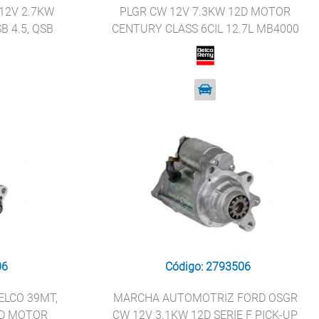
12V 2.7KW
PLGR CW 12V 7.3KW 12D MOTOR
B 4.5, QSB
CENTURY CLASS 6CIL 12.7L MB4000
RTER 16096
CASCADIA REMY 8200434
06
Código: 2793506
LCO 39MT,
MARCHA AUTOMOTRIZ FORD OSGR
2D MOTOR
CW 12V 3.1KW 12D SERIE F PICK-UP