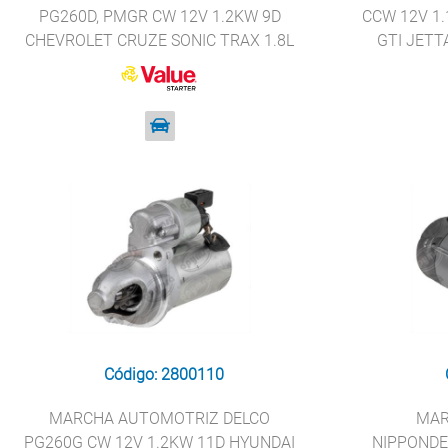
PG260D, PMGR CW 12V 1.2KW 9D
CCW 12V 1
CHEVROLET CRUZE SONIC TRAX 1.8L
GTI JETTA
VALUE STARTER 8000852
VAL
Código: 2800110
MARCHA AUTOMOTRIZ DELCO
MAR
PG260G CW 12V 1.2KW 11D HYUNDAI
NIPPONDE