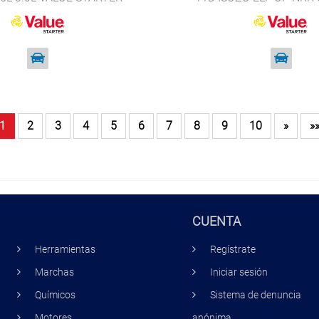
32352
VALUE STARTER 3
1
2
3
4
5
6
7
8
9
10
»
»
CUENTA
Herramientas
Regístrate
Marchas
Iniciar sesión
Químicos
Sistema de denuncia
Motores
anónima