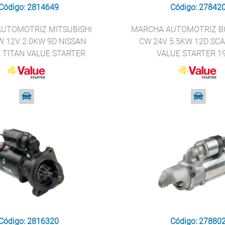
Código: 2814649
Código: 27842
UTOMOTRIZ MITSUBISHI
MARCHA AUTOMOTRIZ B
 12V 2.0KW 9D NISSAN
CW 24V 5.5KW 12D SCA
TITAN VALUE STARTER
VALUE STARTER 1
19068
Código: 2816320
Código: 27880