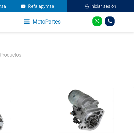
msa
Refa apymsa
Iniciar sesión
MotoPartes
Productos