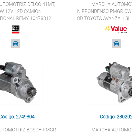
UTOMOTRIZ DELCO 41MT,
MARCHA AUTOMO
CW 12V 12D CAMION
NIPPONDENSO PMGR CW 
TIONAL REMY 10478812
8D TOYOTA AVANZA 1.3L 
STARTER 28100-B
Código: 2749804
Código: 28020
UTOMOTRIZ BOSCH PMGR
MARCHA AUTOMO