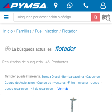
.
Inicio
/
Familias
/
Fuel Injection
/
Flotador
flotador
La búsqueda actual es:
Resultados de búsqueda:
46
Productos
·
·
·
También puede interesarte:
Bomba Diesel
Bomba gasolina
Capuchon
·
·
·
·
·
Cuerpo de Aceleracion
Cuerpo de inyectores
Filtro
Inyector
Juego
·
·
Juego reparacion
Kit de reparacion
Ver más