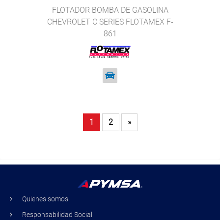
FLOTADOR BOMBA DE GASOLINA
CHEVROLET C SERIES FLOTAMEX F-
861
1
2
»
Quienes somos
Responsabilidad Social