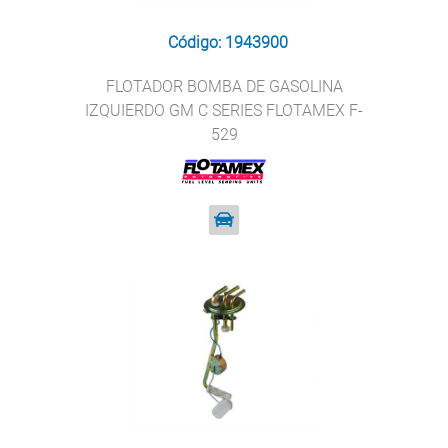
Código: 1943900
FLOTADOR BOMBA DE GASOLINA
IZQUIERDO GM C SERIES FLOTAMEX F-
529