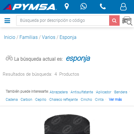
.
Inicio
/
Familias
/
Varios
/
Esponja
esponja
La búsqueda actual es:
Resultados de búsqueda:
4
Productos
·
·
·
·
También puede interesarte:
Abrazadera
Antisulfatante
Aplicador
Bandera
·
·
·
·
·
·
Cadena
Carbon
Cepillo
Chaleco reflejante
Cincho
Cinta
Ver más