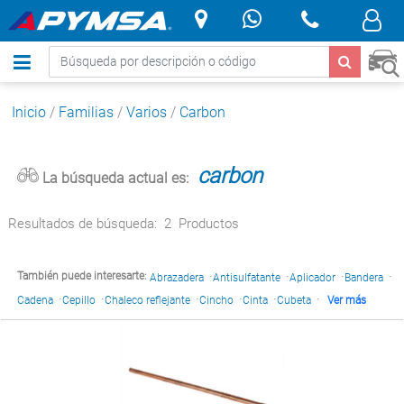
.
Inicio
/
Familias
/
Varios
/
Carbon
carbon
La búsqueda actual es:
Resultados de búsqueda:
2
Productos
·
·
·
·
También puede interesarte:
Abrazadera
Antisulfatante
Aplicador
Bandera
·
·
·
·
·
·
Cadena
Cepillo
Chaleco reflejante
Cincho
Cinta
Cubeta
Ver más