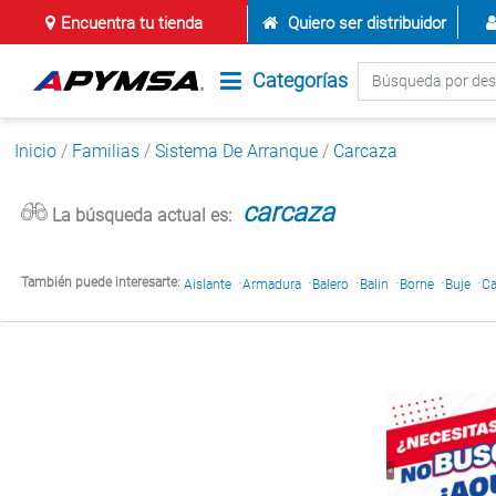
Encuentra tu tienda
Quiero ser distribuidor
Categorías
Inicio
/
Familias
/
Sistema De Arranque
/
Carcaza
carcaza
La búsqueda actual es:
·
·
·
·
·
·
También puede interesarte:
Aislante
Armadura
Balero
Balin
Borne
Buje
C