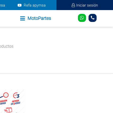
msa
Refa apymsa
Iniciar sesión
MotoPartes
oductos