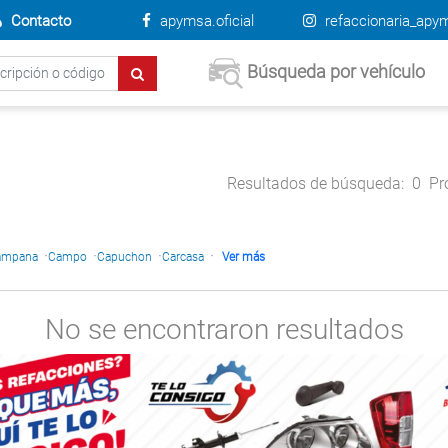
Contacto
apymsa.oficial
refaccionaria_apy
Búsqueda por vehículo
Resultados de búsqueda:
0
Pr
·
·
·
·
ampana
Campo
Capuchon
Carcasa
Ver más
No se encontraron resultados