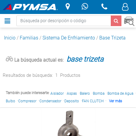
.
Inicio
/
Familias
/
Sistema De Enfriamiento
/
Base Trizeta
base trizeta
La búsqueda actual es:
Resultados de búsqueda:
1
Productos
·
·
·
·
También puede interesarte:
Aislador
Aspas
Balero
Bomba
Bomba de Agua
·
·
·
·
·
Bulbo
Compresor
Condensador
Deposito
FAN CLUTCH
Ver más