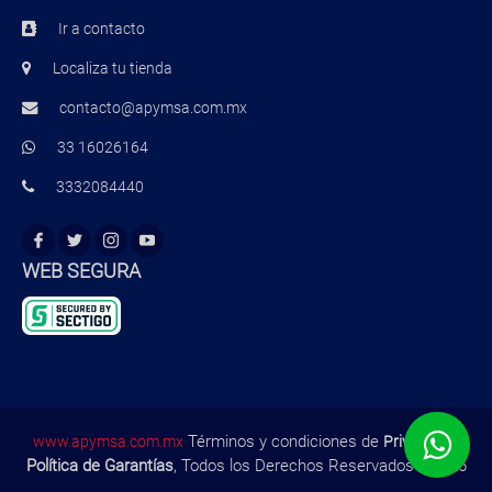
Ir a contacto
Localiza tu tienda
contacto@apymsa.com.mx
33 16026164
3332084440
WEB SEGURA
Términos y condiciones de
,
www.apymsa.com.mx
Privacidad
Política de Garantías
, Todos los Derechos Reservados ©2026