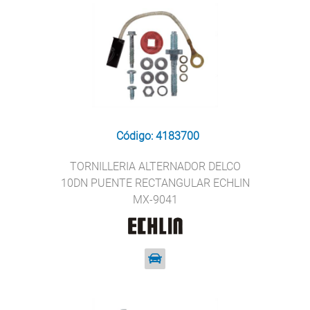
Código: 4183700
TORNILLERIA ALTERNADOR DELCO
10DN PUENTE RECTANGULAR ECHLIN
MX-9041