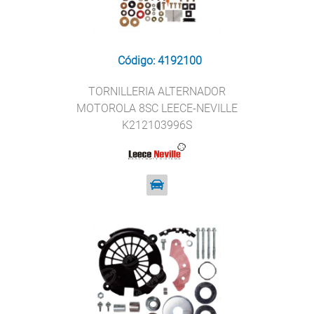
Código: 4192100
TORNILLERIA ALTERNADOR
MOTOROLA 8SC LEECE-NEVILLE
K212103996S