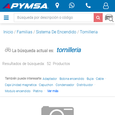
.
Inicio
/
Familias
/
Sistema De Encendido
/
Tornilleria
tornilleria
La búsqueda actual es:
Resultados de búsqueda:
52
Productos
·
·
·
·
También puede interesarte:
Adaptador
Bobina encendido
Bujia
Cable
·
·
·
·
Caja Unidad magnetica
Capuchon
Condensador
Distribuidor
·
·
Modulo encendido
Platino
Ver más