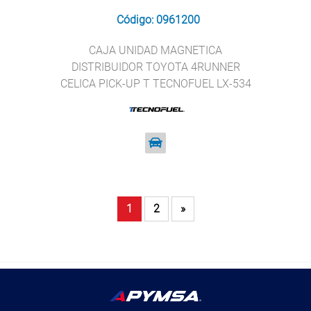
Código: 0961200
CAJA UNIDAD MAGNETICA
DISTRIBUIDOR TOYOTA 4RUNNER
CELICA PICK-UP T TECNOFUEL LX-534
1
2
»