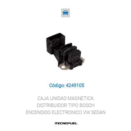
Código: 4249105
CAJA UNIDAD MAGNETICA
DISTRIBUIDOR TIPO BOSCH
ENCENDIDO ELECTRONICO VW SEDAN
T TECNOFUEL 1 237 031 296