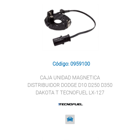
Código: 0959100
CAJA UNIDAD MAGNETICA
DISTRIBUIDOR DODGE D10 D250 D350
DAKOTA T TECNOFUEL LX-127