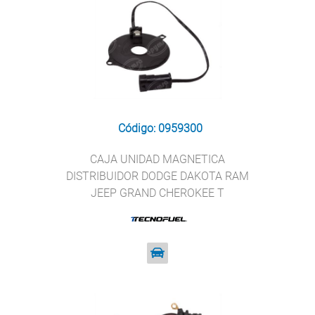
Código: 0959300
CAJA UNIDAD MAGNETICA
DISTRIBUIDOR DODGE DAKOTA RAM
JEEP GRAND CHEROKEE T
TECNOFUEL LX-249