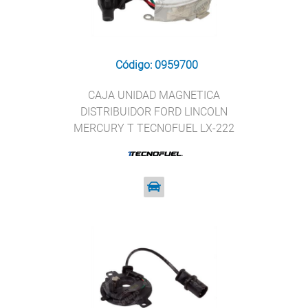
Código: 0959700
CAJA UNIDAD MAGNETICA
DISTRIBUIDOR FORD LINCOLN
MERCURY T TECNOFUEL LX-222