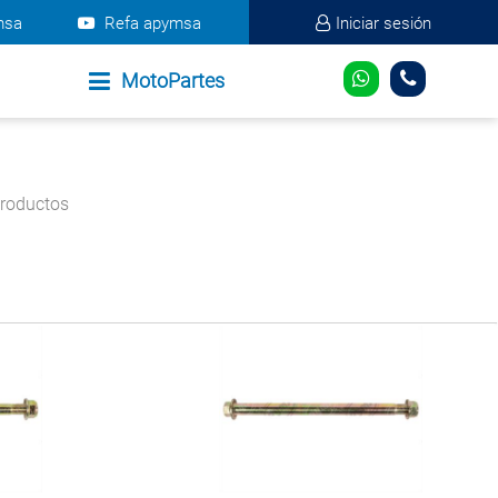
msa
Refa apymsa
Iniciar sesión
MotoPartes
roductos