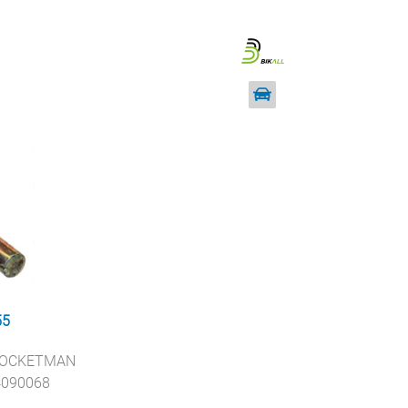
55
ROCKETMAN
4090068