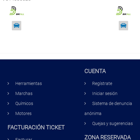
CUENTA
Herramientas
Regístrate
Marchas
Iniciar sesión
Químicos
Sistema de denuncia
Motores
anónima
Quejas y sugerencias
FACTURACIÓN TICKET
ZONA RESERVADA
Facturar