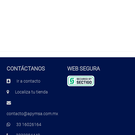
CONTÁCTANOS
WEB SEGURA
Ir a contacto
Localiza tu tienda
contacto@apymsa.com.mx
33 16026164