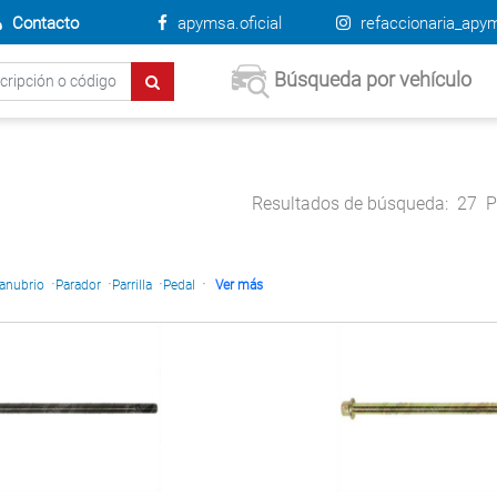
Contacto
apymsa.oficial
refaccionaria_apy
Búsqueda por vehículo
Resultados de búsqueda:
27
P
·
·
·
·
anubrio
Parador
Parrilla
Pedal
Ver más