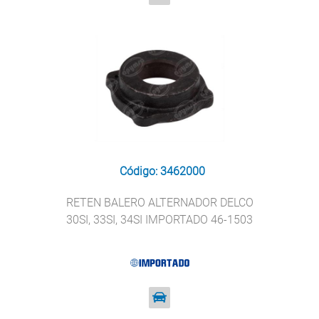
Código: 3462000
RETEN BALERO ALTERNADOR DELCO
30SI, 33SI, 34SI IMPORTADO 46-1503