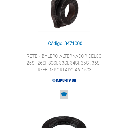
Código: 3471000
RETEN BALERO ALTERNADOR DELCO
25SI, 26SI, 30SI, 33SI, 34SI, 35SI, 36SI,
IR/EF IMPORTADO 46-1503