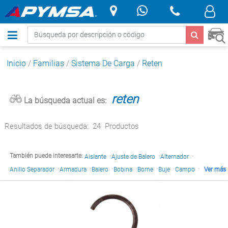
.
Inicio
/
Familias
/
Sistema De Carga
/
Reten
reten
La búsqueda actual es:
Resultados de búsqueda:
24
Productos
·
·
·
También puede interesarte:
Aislante
Ajuste de Balero
Alternador
·
·
·
·
·
·
·
Anillo Separador
Armadura
Balero
Bobina
Borne
Buje
Campo
Ver más