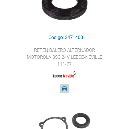
Código: 3471400
RETEN BALERO ALTERNADOR
MOTOROLA 8SC 24V LEECE-NEVILLE
111-77