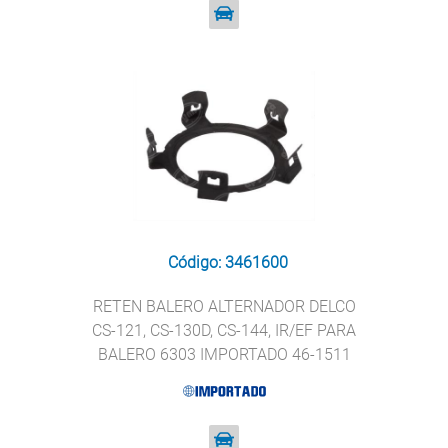
Código: 3461600
RETEN BALERO ALTERNADOR DELCO
CS-121, CS-130D, CS-144, IR/EF PARA
BALERO 6303 IMPORTADO 46-1511