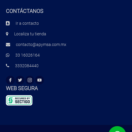
CONTÁCTANOS
Ir a contacto
Localiza tu tienda
contacto@apymsa.com.mx
33 16026164
3332084440
WEB SEGURA