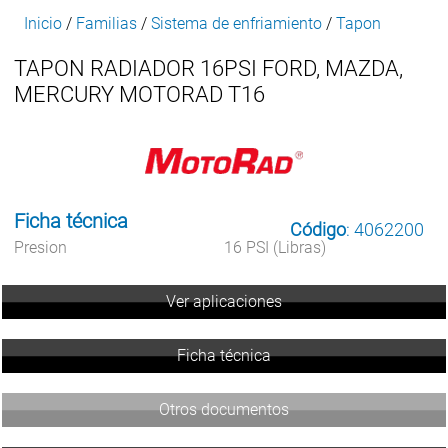
Inicio
/
Familias
/
Sistema de enfriamiento
/
Tapon
TAPON RADIADOR 16PSI FORD, MAZDA,
MERCURY MOTORAD T16
Ficha técnica
Código
: 4062200
Presion
16 PSI (Libras)
Ver aplicaciones
Ficha técnica
Otros documentos