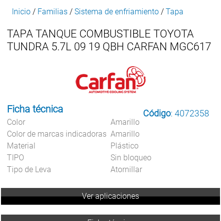
Inicio
/
Familias
/
Sistema de enfriamiento
/
Tapa
TAPA TANQUE COMBUSTIBLE TOYOTA
TUNDRA 5.7L 09 19 QBH CARFAN MGC617
Ficha técnica
Código
: 4072358
Color
Amarillo
Color de marcas indicadoras
Amarillo
Material
Plástico
TIPO
Sin bloqueo
Tipo de Leva
Atornillar
Ver aplicaciones