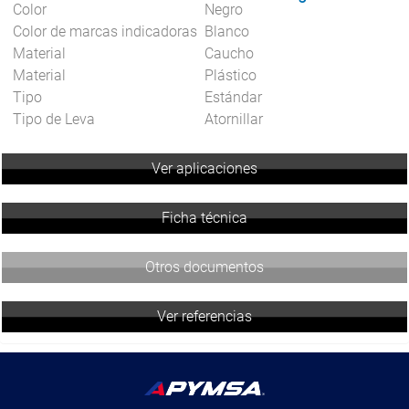
Color
Negro
Color de marcas indicadoras
Blanco
Material
Caucho
Material
Plástico
Tipo
Estándar
Tipo de Leva
Atornillar
Ver aplicaciones
Ficha técnica
Otros documentos
Ver referencias