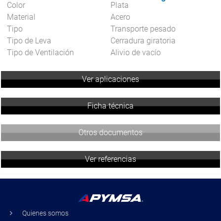
Color
Plata
Material
Acero
Tipo
Transporte pesado
Tipo de Leva
Cerradura giratoria
Tipo de Ventilación
Alivio de vacío
Ver aplicaciones
Ficha técnica
Otros documentos
Ver referencias
Quienes somos