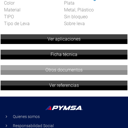
Color
Plata
Material
Metal, Plástico
TIPO
Sin bloqueo
Tipo de Leva
Sobre leva
Ver aplicaciones
Ficha técnica
Otros documentos
Ver referencias
Quienes somos
Responsabilidad Social