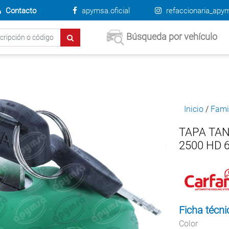
Contacto
apymsa.oficial
refaccionaria_apy
Búsqueda por vehículo
Inicio
/
Fami
TAPA TA
2500 HD 
Ficha técni
Color