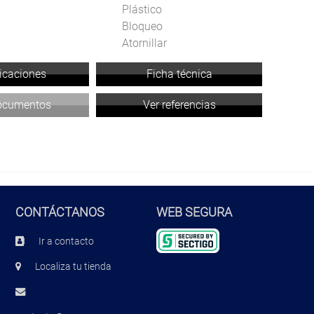
Plástico
Bloqueo
Atornillar
licaciones
Ficha técnica
documentos
Ver referencias
CONTÁCTANOS
WEB SEGURA
Ir a contacto
Localiza tu tienda