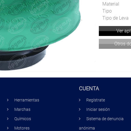
Material
Tipo
Tipo de Leva
Ver ap
Otros 
CUENTA
Herramientas
Regístrate
Marchas
Iniciar sesión
Químicos
Sistema de denuncia
Motores
anónima