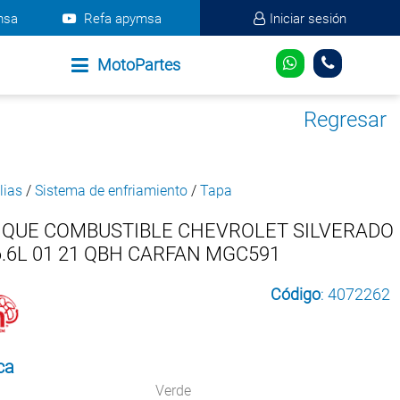
msa
Refa apymsa
Iniciar sesión
MotoPartes
Regresar
lias
/
Sistema de enfriamiento
/
Tapa
NQUE COMBUSTIBLE CHEVROLET SILVERADO
6.6L 01 21 QBH CARFAN MGC591
Código
: 4072262
ca
Verde