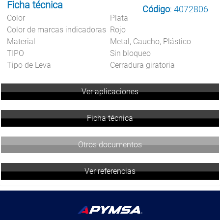
Ficha técnica
Código
: 4072806
Color
Plata
Color de marcas indicadoras
Rojo
Material
Metal, Caucho, Plástico
TIPO
Sin bloqueo
Tipo de Leva
Cerradura giratoria
Ver aplicaciones
Ficha técnica
Otros documentos
Ver referencias