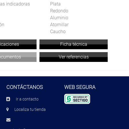
as indicadoras
Plata
Redondo
Aluminio
ión
Atornillar
Caucho
licaciones
Ficha técnica
documentos
Ver referencias
CONTÁCTANOS
WEB SEGURA
Ir a contacto
Localiza tu tienda