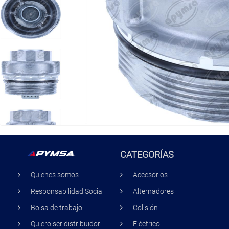
CATEGORÍAS
Quienes somos
Accesorios
Responsabilidad Social
Alternadores
Bolsa de trabajo
Colisión
Quiero ser distribuidor
Eléctrico