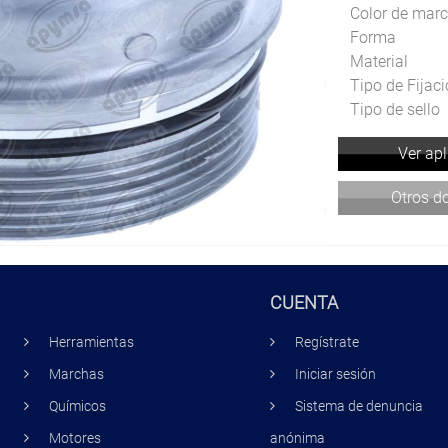
Color de marc
Forma
Material
Tipo de Fijac
Tipo de sello
Ver ap
Otros 
CUENTA
Herramientas
Regístrate
Marchas
Iniciar sesión
Químicos
Sistema de denuncia
Motores
anónima