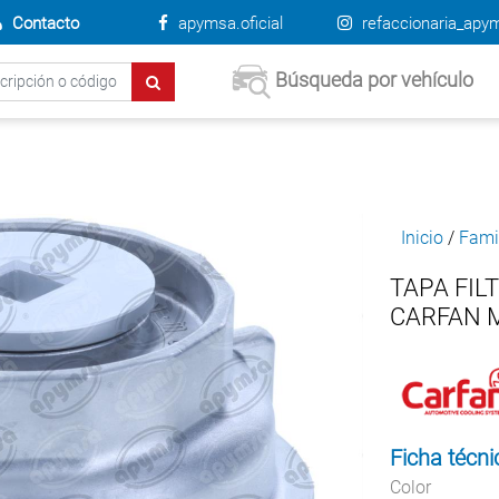
Contacto
apymsa.oficial
refaccionaria_apy
Búsqueda por vehículo
Inicio
/
Fami
TAPA FIL
CARFAN 
Ficha técni
Color