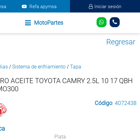
msa
Refa apymsa
Iniciar sesión
MotoPartes
Regresar
lias
/
Sistema de enfriamiento
/
Tapa
TRO ACEITE TOYOTA CAMRY 2.5L 10 17 QBH
MO300
Código
: 4072438
ca
Plata