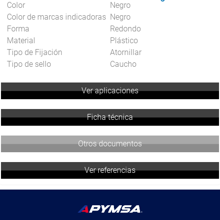
Color
Negro
Color de marcas indicadoras
Negro
Forma
Redondo
Material
Plástico
Tipo de Fijación
Atornillar
Tipo de sello
Caucho
Ver aplicaciones
Ficha técnica
Otros documentos
Ver referencias