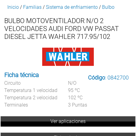
Inicio
/
Familias
/
Sistema de enfriamiento
/
Bulbo
BULBO MOTOVENTILADOR N/O 2
VELOCIDADES AUDI FORD VW PASSAT
DIESEL JETTA WAHLER 717.95/102
Ficha técnica
Código
: 0842700
Circuito
N/O
Temperatura 1 velocidad
95 ºC
Temperatura 2 velocidad
102 ºC
Terminales
3 Puntas
Ver aplicaciones