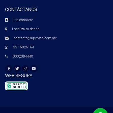
CONTÁCTANOS
Ir a contacto
Localiza tu tienda
contacto@apymsa.com.mx
33 16026164
3332084440
WEB SEGURA