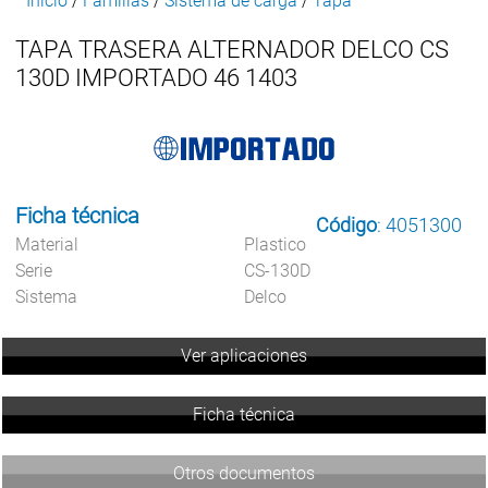
Inicio
/
Familias
/
Sistema de carga
/
Tapa
TAPA TRASERA ALTERNADOR DELCO CS
130D IMPORTADO 46 1403
Ficha técnica
Código
: 4051300
Material
Plastico
Serie
CS-130D
Sistema
Delco
Ver aplicaciones
Ficha técnica
Otros documentos