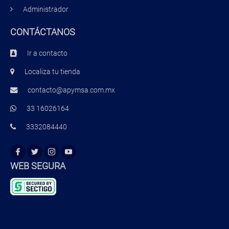
Administrador
CONTÁCTANOS
Ir a contacto
Localiza tu tienda
contacto@apymsa.com.mx
33 16026164
3332084440
WEB SEGURA