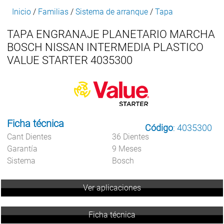
Inicio
/
Familias
/
Sistema de arranque
/
Tapa
TAPA ENGRANAJE PLANETARIO MARCHA
BOSCH NISSAN INTERMEDIA PLASTICO
VALUE STARTER 4035300
Ficha técnica
Código
: 4035300
Cant Dientes
36 Dientes
Garantía
9 Meses
Sistema
Bosch
Ver aplicaciones
Ficha técnica