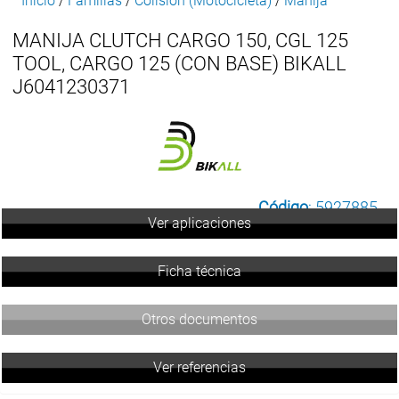
Inicio
/
Familias
/
Colision (Motocicleta)
/
Manija
MANIJA CLUTCH CARGO 150, CGL 125
TOOL, CARGO 125 (CON BASE) BIKALL
J6041230371
Código
: 5927885
Ver aplicaciones
Ficha técnica
Otros documentos
Ver referencias