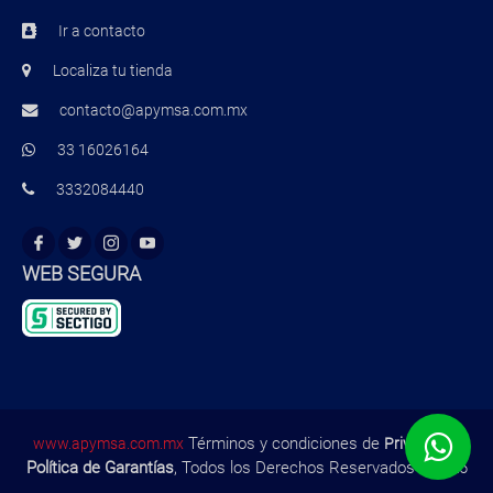
Ir a contacto
Localiza tu tienda
contacto@apymsa.com.mx
33 16026164
3332084440
WEB SEGURA
Términos y condiciones de
,
www.apymsa.com.mx
Privacidad
Política de Garantías
, Todos los Derechos Reservados ©2026