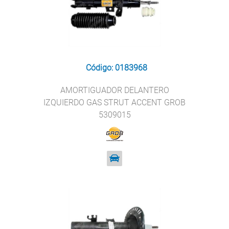
Código: 0183968
AMORTIGUADOR DELANTERO
IZQUIERDO GAS STRUT ACCENT GROB
5309015