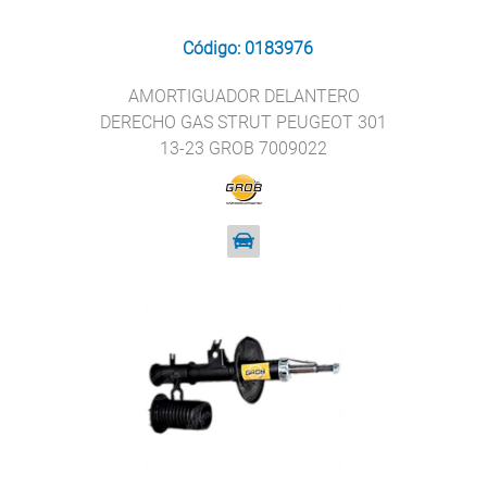
Código: 0183976
AMORTIGUADOR DELANTERO
DERECHO GAS STRUT PEUGEOT 301
13-23 GROB 7009022