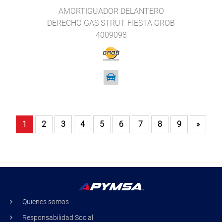
AMORTIGUADOR DELANTERO
DERECHO GAS STRUT FIESTA GROB
4009098
1
2
3
4
5
6
7
8
9
»
Quienes somos
Responsabilidad Social