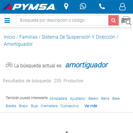
.
Inicio
/
Familias
/
Sistema De Suspensión Y Dirección
/
Amortiguador
amortiguador
La búsqueda actual es:
Resultados de búsqueda:
235
Productos
·
·
·
·
·
También puede interesarte:
Abrazadera
Ajustador
Balero
Barra
Base
·
·
·
·
·
Bieleta
Brazo
Buje
Cremallera
Cubrepolvo
Ver más