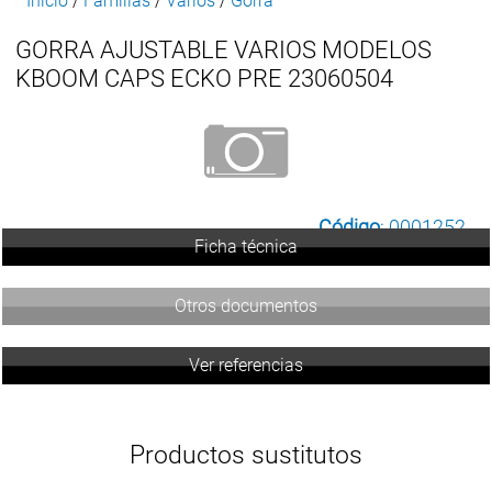
Inicio
/
Familias
/
Varios
/
Gorra
GORRA AJUSTABLE VARIOS MODELOS
KBOOM CAPS ECKO PRE 23060504
Código
: 0001252
Ficha técnica
Otros documentos
Ver referencias
Productos sustitutos