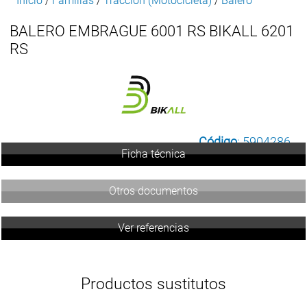
Inicio
/
Familias
/
Traccion (Motocicleta)
/
Balero
BALERO EMBRAGUE 6001 RS BIKALL 6201
RS
Código
: 5904286
Ficha técnica
Otros documentos
Ver referencias
Productos sustitutos