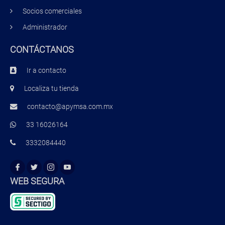
Socios comerciales
Administrador
CONTÁCTANOS
Ir a contacto
Localiza tu tienda
contacto@apymsa.com.mx
33 16026164
3332084440
WEB SEGURA