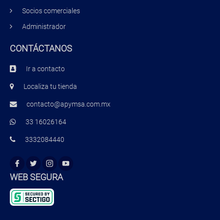
Socios comerciales
Administrador
CONTÁCTANOS
Ir a contacto
Localiza tu tienda
contacto@apymsa.com.mx
33 16026164
3332084440
WEB SEGURA