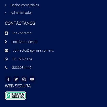
Socios comerciales
Administrador
CONTÁCTANOS
Ir a contacto
Localiza tu tienda
contacto@apymsa.com.mx
33 16026164
3332084440
WEB SEGURA