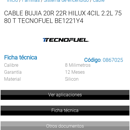
Inicio
/
Familias
/
Sistema de encendido
/
Cable
CABLE BUJIA 20R 22R HILUX 4CIL 2.2L 75
80 T TECNOFUEL BE1221Y4
Ficha técnica
Código
: 0867025
Calibre
8 Milimetros
Garantía
12 Meses
Material
Silicon
Ver aplicaciones
Ficha técnica
Otros documentos