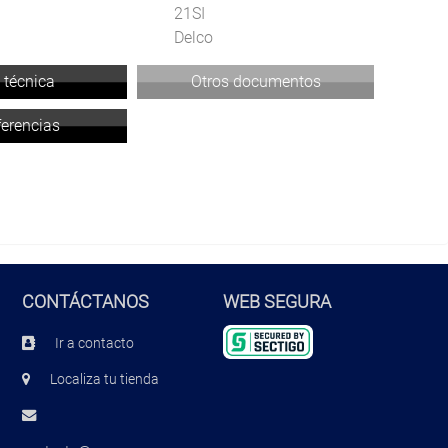
21SI
Delco
 técnica
Otros documentos
ferencias
CONTÁCTANOS
WEB SEGURA
Ir a contacto
Localiza tu tienda