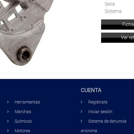
Serie
Sistema
Ficha
Ver re
CUENTA
Herramientas
Regístrate
Marchas
Iniciar sesión
Químicos
Sistema de denuncia
Motores
anónima