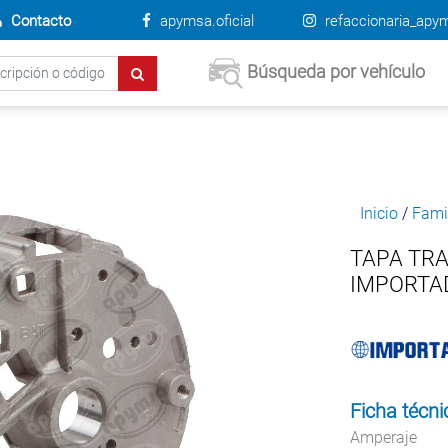
Contacto
apymsa.oficial
refaccionaria_apy
Búsqueda por vehículo
Inicio
/
Fami
TAPA TRA
IMPORTA
Ficha técni
Amperaje