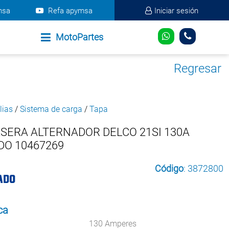
msa
Refa apymsa
Iniciar sesión
MotoPartes
Regresar
lias
/
Sistema de carga
/
Tapa
SERA ALTERNADOR DELCO 21SI 130A
DO 10467269
Código
: 3872800
ca
130 Amperes