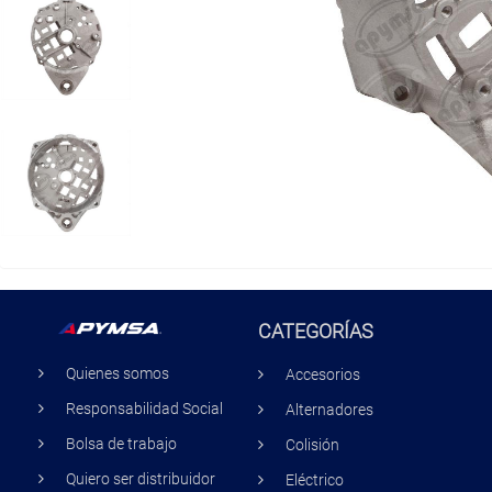
CATEGORÍAS
Quienes somos
Accesorios
Responsabilidad Social
Alternadores
Bolsa de trabajo
Colisión
Quiero ser distribuidor
Eléctrico